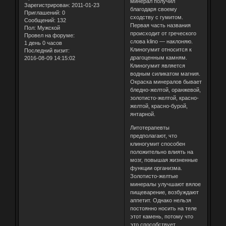
минерал получил
Зарегистрирован
: 2011-01-23
благодаря своему
Приглашений:
0
сходству с гумитом.
Сообщений:
132
Первая часть названия
Пол:
Мужской
происходит от греческого
Провел на форуме:
слова klino — наклоняю.
1 день 0 часов
Клиногумит относится к
Последний визит:
драгоценным камням.
2016-08-09 14:15:02
Клиногумит является
водным силикатом магния.
Окраска минералов бывает
бледно-желтой, оранжевой,
золотисто-желтой, красно-
желтой, красно-бурой,
янтарной.
Литотерапевты
предполагают, что
клиногумит способен
положительно влиять на
мозг, повышая жизненные
функции организма.
Золотисто-желтые
минералы улучшают вялое
пищеварение, возбуждают
аппетит. Однако нельзя
постоянно носить на теле
этот камень, потому что
это способствует