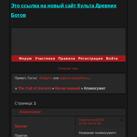
Это ссылка на новый сайт Культа Древних
Богов
Форум
Участники
Правила
Регистрация
Войти
Активные темы
Привет, Гость!
Войдите
или
зарегистрируйтесь
.
»
The Cult of Ancient
»
Магия камней
»
Клиногумит
Страница:
1
Клиногумит
1
Поделиться
2016-
02-09 18:49:56
Sorcier
Название «клиногумит»
Практик