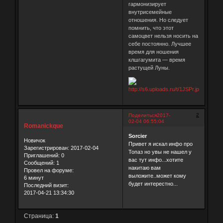
гармонизирует
внутрисемейные
отношения. Но следует
помнить, что этот
самоцвет нельзя носить на
себе постоянно. Лучшее
время для ношения
клшгагумита — время
растущей Луны.
2
Поделиться
2017-
02-04 06:55:04
Romanickque
Sorcier
Новичок
Привет я искал инфо про
Зарегистрирован
: 2017-02-04
Топаз но увы не нашел у
Приглашений:
0
вас тут инфо...хотите
Сообщений:
1
накитаю вам
Провел на форуме:
выложите..может кому
6 минут
будет интерестно...
Последний визит:
2017-04-21 13:34:30
Страница:
1