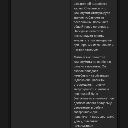
избыточной выработке
желчи. Считается, что
клиногумит стимулирует
зрение, избавляет от
бессонницы, повышает
общий тонус организма.
Народные целители
рекомендуют носить
кулоны с этим минералом
при нервных истощениях и
частых стрессах.
Магические свойства
клиногумита не особенно
сильно выражены. Он
скорее обладает
лечебными свойствами.
Однако специалисты
утверждают, что если
медитировать с камнем
при полной Луне
(желательно в полночь), он
сделает своего владельца
уверенным в себе и
завтрашнем дне,
привлечет к нему достаток,
удачу, симпатию
начальства и